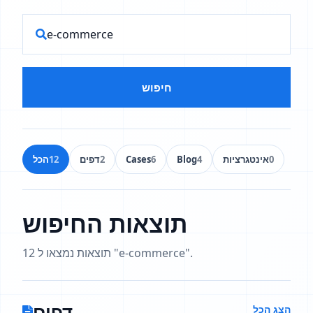
חיפוש
0
אינטגרציות
4
Blog
6
Cases
2
דפים
12
הכל
תוצאות החיפוש
12 תוצאות נמצאו ל "e-commerce".
דפים
הצג הכל