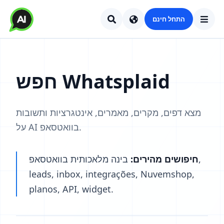
התחל חינם
חפש Whatsplaid
מצא דפים, מקרים, מאמרים, אינטגרציות ותשובות
על AI בוואטסאפ.
חיפושים מהירים:
בינה מלאכותית בוואטסאפ,
leads, inbox, integrações, Nuvemshop,
planos, API, widget.