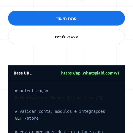
פתח תיעוד
הצג שילובים
Base URL
https://api.whatsplaid.com/v1
# autenticação
Authorization: Bearer {"{api_token}"}

# validar conta, módulos e integrações
GET
/store
# enviar mensagem dentro da janela do 