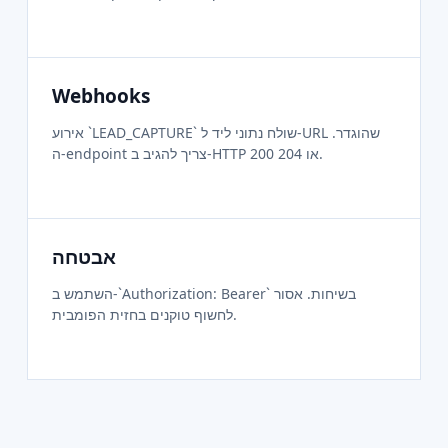
Webhooks
אירוע `LEAD_CAPTURE` שולח נתוני ליד ל-URL שהוגדר.
ה-endpoint צריך להגיב ב-HTTP 200 או 204.
אבטחה
השתמש ב-`Authorization: Bearer` בשיחות. אסור
לחשוף טוקנים בחזית הפומבית.