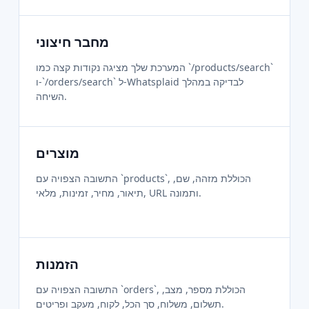
מחבר חיצוני
המערכת שלך מציגה נקודות קצה כמו `/products/search`
ו-`/orders/search` ל-Whatsplaid לבדיקה במהלך
השיחה.
מוצרים
התשובה הצפויה עם `products`, הכוללת מזהה, שם,
תיאור, מחיר, זמינות, מלאי, URL ותמונה.
הזמנות
התשובה הצפויה עם `orders`, הכוללת מספר, מצב,
תשלום, משלוח, סך הכל, לקוח, מעקב ופריטים.