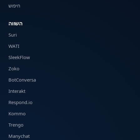
חיפוש
השווה
Suri
WATI
SleekFlow
Zoko
BotConversa
Interakt
Respond.io
Kommo
Trengo
Manychat