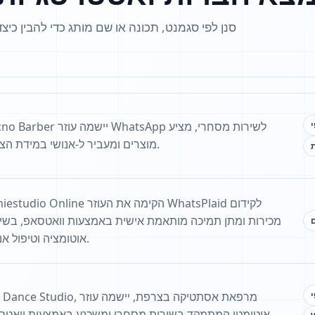
סנן לפי סגמנט, תכונה או שם מותג כדי להבין כיצ
Tecno Barber יישמה עוזר WhatsApp לשירות מ
מוצרים ומעביר ל-אנושי במידת הצורך.
ת
Omiestudio Online הקימה את העוזר WhatsPlaid
מכירות ומתן תמיכה מותאמת אישית באמצעות וואטסאפ, בשיל
ם
אוטומציה וטיפול אנושי.
My Dance Studio, מרפאת אסתטיקה בצרפת, ייש
אוטומטי המתמקד בשירות מסחרי ומשכנע באמצעות וואטסאפ.