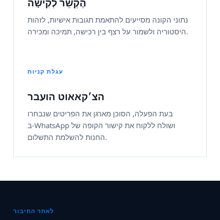
הֶקְשֵׁר לְקִישָׁה
נתוני הקונה מסייעים להתאמת תגובות אישיות, לזהות
היסטוריה ולשמור על רצף בין רכישה, תמיכה ומכירה.
עגלת קניות
הצ׳קאאוט הועבר
בעת הפעלה, הסוכן מארגן את הפריטים שנבחרו
ב‑WhatsApp ושולח ללקוח את קישור הקופה של
החנות להשלמת התשלום.
לאחר החיבור